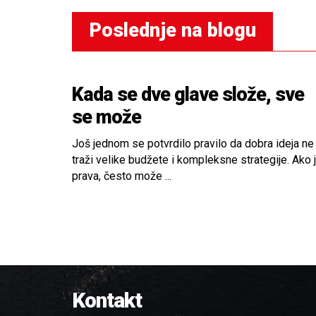
Poslednje na blogu
Kada se dve glave slože, sve
se može
Još jednom se potvrdilo pravilo da dobra ideja ne
traži velike budžete i kompleksne strategije. Ako 
prava, često može ...
Kontakt