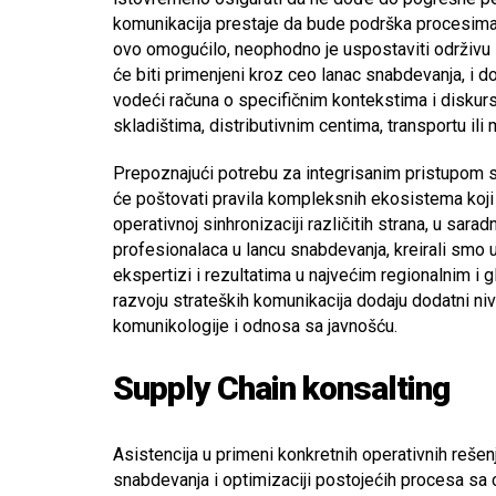
komunikacija prestaje da bude podrška procesima i
ovo omogućilo, neophodno je uspostaviti održivu 
će biti primenjeni kroz ceo lanac snabdevanja, i d
vodeći računa o specifičnim kontekstima i diskursu
skladištima, distributivnim centima, transportu ili
Prepoznajući potrebu za integrisanim pristupom s
će poštovati pravila kompleksnih ekosistema koji s
operativnoj sinhronizaciji različitih strana, u sara
profesionalaca u lancu snabdevanja, kreirali smo 
ekspertizi i rezultatima u najvećim regionalnim i
razvoju strateških komunikacija dodaju dodatni ni
komunikologije i odnosa sa javnošću.
Supply Chain konsalting
Asistencija u primeni konkretnih operativnih reše
snabdevanja i optimizaciji postojećih procesa sa 