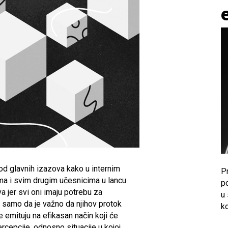
od glavnih izazova kako u internim
Pr
ima i svim drugim učesnicima u lancu
p
a jer svi oni imaju potrebu za
u
 samo da je važno da njihov protok
k
emituju na efikasan način koji će
cepcije, odnosno situacije u kojoj