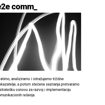
e2e comm_
atimo, analiziramo i istražujemo tržišne
okazatelje, a potom stečena saznanja pretvaramo
 stratešku osnovu za razvoj i implementaciju
omunikacionih rešenja.