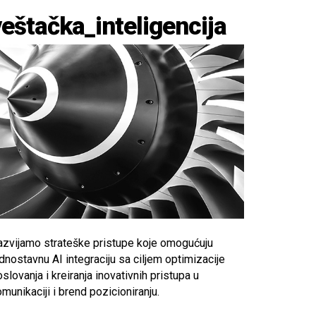
veštačka_inteligencija
azvijamo strateške pristupe koje omogućuju
dnostavnu AI integraciju sa ciljem optimizacije
slovanja i kreiranja inovativnih pristupa u
munikaciji i brend pozicioniranju.