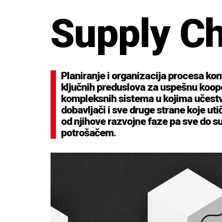
Supply C
Planiranje i organizacija procesa kom
ključnih preduslova za uspešnu koope
kompleksnih sistema u kojima učestvu
dobavljači i sve druge strane koje utič
od njihove razvojne faze pa sve do su
potrošačem.