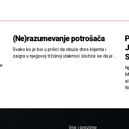
(Ne)razumevanje potrošača
P
J
Svako ko je bio u prilici da obuče dres klijenta i
S
zaigra u njegovoj tržišnoj utakmici složiće se da je ...
je
N
M
al
Ni
Ime i prezime