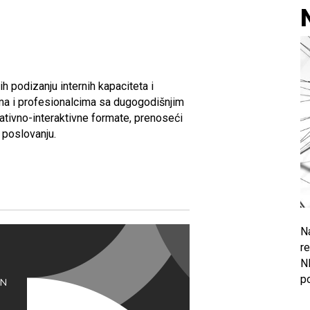
 podizanju internih kapaciteta i
ma i profesionalcima sa dugogodišnjim
tivno-interaktivne formate, prenoseći
 poslovanju.
N
r
N
po