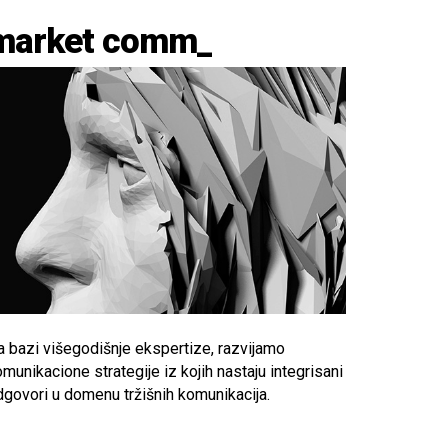
market comm_
a bazi višegodišnje ekspertize, razvijamo
munikacione strategije iz kojih nastaju integrisani
dgovori u domenu tržišnih komunikacija.