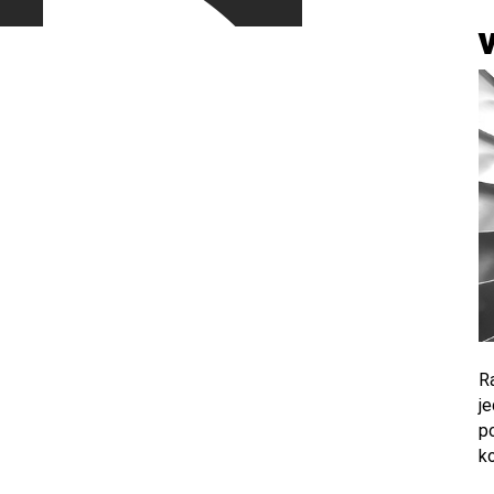
R
je
po
ko