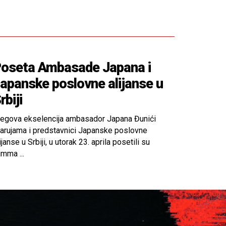
oseta Ambasade Japana i
apanske poslovne alijanse u
rbiji
jegova ekselencija ambasador Japana Đunići
arujama i predstavnici Japanske poslovne
ijanse u Srbiji, u utorak 23. aprila posetili su
mma ...