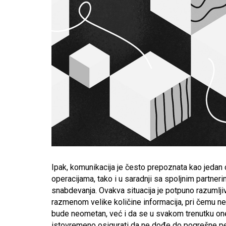
Ipak, komunikacija je često prepoznata kao jedan 
operacijama, tako i u saradnji sa spoljnim partner
snabdevanja. Ovakva situacija je potpuno razumljiv
razmenom velike količine informacija, pri čemu ne
bude neometan, već i da se u svakom trenutku one 
istovremeno osigurati da ne dođe do pogrešne per