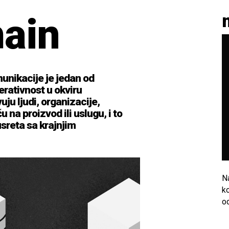
hain
unikacije je jedan od
rativnost u okviru
ju ljudi, organizacije,
u na proizvod ili uslugu, i to
sreta sa krajnjim
N
ko
o