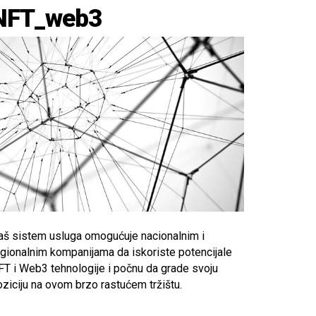
NFT_web3
aš sistem usluga omogućuje nacionalnim i
egionalnim kompanijama da iskoriste potencijale
FT i Web3 tehnologije i počnu da grade svoju
ziciju na ovom brzo rastućem tržištu.