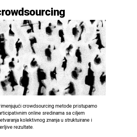
crowdsourcing
rimenjujući crowdsourcing metode pristupamo
rticipativnim online sredinama sa ciljem
etvaranja kolektivnog znanja u struktuirane i
rljive rezultate.