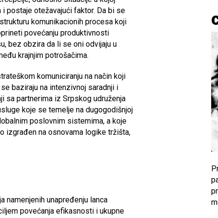
 postaje otežavajući faktor. Da bi se
strukturu komunikacionih procesa koji
oprineti povećanju produktivnosti
, bez obzira da li se oni odvijaju u
 među krajnjim potrošačima.
trateškom komuniciranju na način koji
e baziraju na intenzivnoj saradnji i
dnji sa partnerima iz Srpskog udruženja
usluge koje se temelje na dugogodišnjoj
 globalnim poslovnim sistemima, a koje
vo izgrađen na osnovama logike tržišta,
P
pa
pr
nja namenjenih unapređenju lanca
me
ciljem povećanja efikasnosti i ukupne